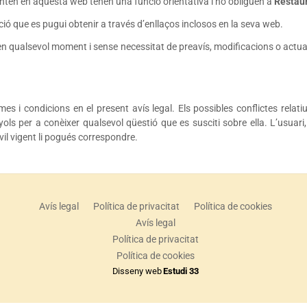
senten en aquesta web tenen una funció orientativa i no obliguen a
Restau
ió que es pugui obtenir a través d’enllaços inclosos en la seva web.
, en qualsevol moment i sense necessitat de preavís, modificacions o actua
mes i condicions en el present avís legal. Els possibles conflictes relat
ols per a conèixer qualsevol qüestió que es susciti sobre ella. L’usuar
vil vigent li pogués correspondre.
Avís legal
Política de privacitat
Política de cookies
Avís legal
Política de privacitat
Política de cookies
Disseny web
Estudi 33