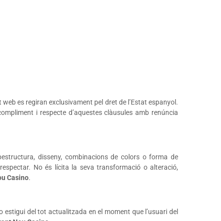
st web es regiran exclusivament pel dret de l’Estat espanyol.
l compliment i respecte d’aquestes clàusules amb renúncia
subestructura, disseny, combinacions de colors o forma de
 respectar. No és lícita la seva transformació o alteració,
ou Casino
.
estigui del tot actualitzada en el moment que l’usuari del