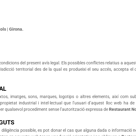
ols | Girona.
ondicions del present avís legal. Els possibles conflictes relatius a aque
sdicció territorial des de la qual es produeixi el seu accés, accepta e
AL
textos, imatges, sons, marques, logotips o altres elements, així com 
ropietat industrial i intel·lectual que l’usuari d’aquest lloc web ha de
per qualsevol procediment sense l’autorització expressa de
Restaurant N
NGUTS
ligència possible, es pot donar el cas que alguna dada o informació no 