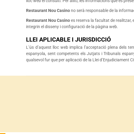
lloc web el consulti. Per això, les informacions que es pre
Restaurant Nou Casino
no serà responsable de la informac
Restaurant Nou Casino
es reserva la facultat de realitzar
integrin el disseny i configuració de la pàgina web.
LLEI APLICABLE I JURISDICCIÓ
L’ús d’aquest lloc web implica l’acceptació plena dels ter
espanyola, sent competents els Jutjats i Tribunals espany
qualsevol fur que per aplicació de la Llei d’Enjudiciament Ci