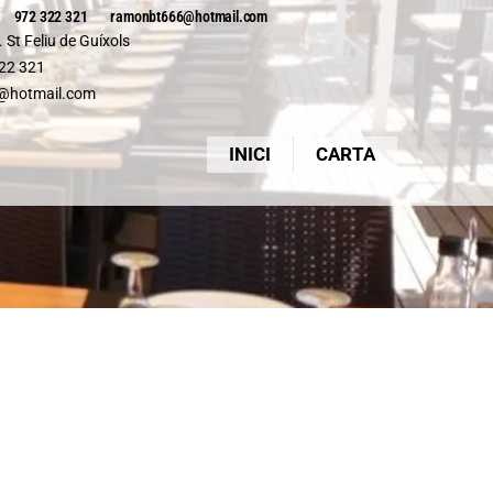
972 322 321
ramonbt666@hotmail.com
 St Feliu de Guíxols
22 321
@hotmail.com
INICI
CARTA