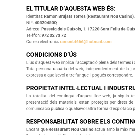
EL TITULAR D’AQUESTA WEB ÉS:
Identitat:
Ramon Brujats Torres (Restaurant Nou Casino)
.
NIF:
40520450Q
Adreça:
Passeig dels Guíxols, 1. 17220 Sant Feliu de Guíx
Telèfon:
972 32 73 72
Correu electrònic
:
ramonbt666@hotmail.com
CONDICIONS D’ÚS
L’ús d’aquest web implica l’acceptació plena dels termes i c
Tota persona usuària del web, independentment de la juri
expressa a qualsevol altre fur que li pogués correspondre.
PROPIETAT INTEL·LECTUAL I INDUSTRI
La totalitat del contingut d’aquest lloc web, ja siguin 
presentació dels materials, estan protegits per drets de p
comunicació pública o qualsevol altra forma d’explotació 
RESPONSABILITAT SOBRE ELS CONTI
Encara que
Restaurant Nou Casino
actua amb la màxima di